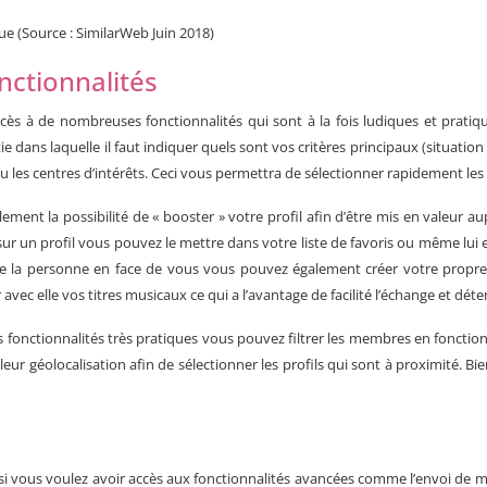
ue (Source : SimilarWeb Juin 2018)
onctionnalités
accès à de nombreuses fonctionnalités qui sont à la fois ludiques et pratiq
dans laquelle il faut indiquer quels sont vos critères principaux (situation 
u les centres d’intérêts. Ceci vous permettra de sélectionner rapidement les
alement la possibilité de « booster » votre profil afin d’être mis en valeur 
sur un profil vous pouvez le mettre dans votre liste de favoris ou même lui e
e la personne en face de vous vous pouvez également créer votre propre p
ec elle vos titres musicaux ce qui a l’avantage de facilité l’échange et dét
tres fonctionnalités très pratiques vous pouvez filtrer les membres en foncti
 leur géolocalisation afin de sélectionner les profils qui sont à proximité. B
is si vous voulez avoir accès aux fonctionnalités avancées comme l’envoi de m