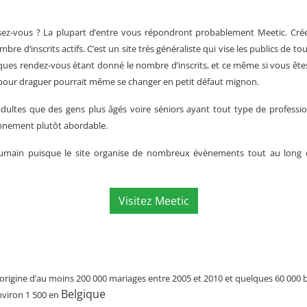
sez-vous ? La plupart d’entre vous répondront probablement Meetic. Crée 
bre d’inscrits actifs. C’est un site très généraliste qui vise les publics de t
ques rendez-vous étant donné le nombre d’inscrits, et ce même si vous ête
 pour draguer pourrait même se changer en petit défaut mignon.
ultes que des gens plus âgés voire séniors ayant tout type de profession,
bonnement plutôt abordable.
humain puisque le site organise de nombreux évènements tout au long 
Visitez Meetic
 l’origine d’au moins 200 000 mariages entre 2005 et 2010 et quelques 60 000
Belgique
nviron 1 500 en