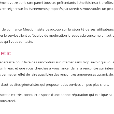
ément votre perle rare parmi tous ces prétendants ! Une fois inscrit profitez
s renseigner sur les évènements proposés par Meetic si vous voulez un peu d
 de confiance Meetic insiste beaucoup sur la sécurité de ses utilisateu
e service client et l’équipe de modération lorsque cela concerne un autre u
pas qu’il vous contacte.
etic
énéraliste pour faire des rencontres sur internet sans trop savoir qui vous
 un frileux et que vous cherchez à vous lancer dans la rencontre sur inter
s permet en effet de faire aussi bien des rencontres amoureuses qu’amicale
à d’autres sites généralistes qui proposent des services un peu plus chers.
eetic est très connu et dispose d’une bonne réputation qui explique sa la
vous aussi.